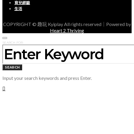
育兒經驗
生活
COPYRIGHT © 趣玩 Kyiplay All rights reserved｜Powered by
Heart 2 Thriving
SEARCH FOR:
SEARCH
Input your search keywords and press Enter.