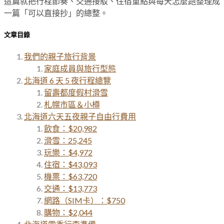
這篇就把行程節奏、交通接駁、住宿重點與每天怎麼跑整理成
一篇「可以直接抄」的總整。
文章目錄
我們的親子旅行背景
家庭成員與旅行型態
北海道 6 天 5 夜行程總覽
留壽都度假村滑雪
札幌市區＆小樽
北海道六天五夜親子自由行費用
飲食：$20,982
滑雪：25,245
玩樂：$4,972
住宿：$43,093
機票：$63,720
交通：$13,773
網路（SIM卡）：$750
購物：$2,044