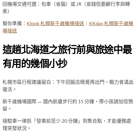
回機場交通可選：包車（省腦）或 JR（省錢但要顧行李與轉
乘）
幫你準備：
Klook 札幌新千歲機場接送
｜
KKday 札幌新千歲機
場接送
這趟北海道之旅行前與旅途中最
有用的幾個小抄
札幌市區行程建議留白：下午回飯店睡覺再出門，戰力會滿血
復活。
新千歲機場國際 ↔ 國內航廈步行約 15 分鐘，帶小孩請加倍預
留。
接駁車一律抓「發車前至少 20 分鐘」到集合點，才能優雅處
理突發狀況。