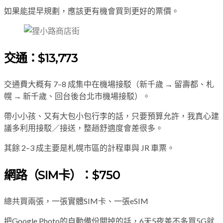
如果能提早規劃，應該更有機會買到更好的票價。
交通：$13,773
交通費大概有 7–8 成集中在機場接駁（新千歲 → 留壽都、札
幌 → 新千歲、回台後台北市機場接駁）。
帶小小孩、又有大包小包行李的話，只要預算允許，我真心建
議多利用接駁／接送，整趟舒適度會差很多。
其餘 2–3 成主要是札幌市區的計程車與 JR 車票。
網路（SIM卡）：$750
總共買兩張，一張實體SIM卡、一張eSIM
把Google Photo的自動備份關掉的話，6天5夜差不多買5G就