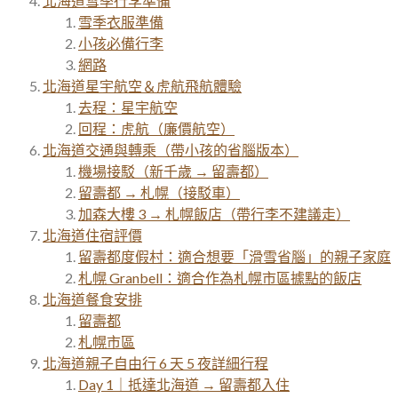
北海道雪季行李準備
雪季衣服準備
小孩必備行李
網路
北海道星宇航空＆虎航飛航體驗
去程：星宇航空
回程：虎航（廉價航空）
北海道交通與轉乘（帶小孩的省腦版本）
機場接駁（新千歲 → 留壽都）
留壽都 → 札幌（接駁車）
加森大樓 3 → 札幌飯店（帶行李不建議走）
北海道住宿評價
留壽都度假村：適合想要「滑雪省腦」的親子家庭
札幌 Granbell：適合作為札幌市區據點的飯店
北海道餐食安排
留壽都
札幌市區
北海道親子自由行 6 天 5 夜詳細行程
Day 1｜抵達北海道 → 留壽都入住