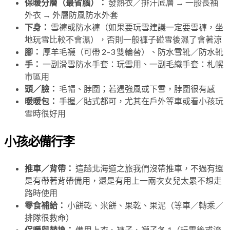
保暖分層（最省腦）：
發熱衣／排汗底層 → 一般長袖
外衣 → 外層防風防水外套
下身：
雪褲或防水褲（如果要玩雪建議一定要雪褲，坐
地玩雪比較不會濕），否則一般褲子碰雪後濕了會著涼
腳：
厚羊毛襪（可帶 2–3 雙輪替）、防水雪靴／防水靴
手：
一副滑雪防水手套：玩雪用、一副毛織手套：札幌
市區用
頭／臉：
毛帽、脖圍；若遇強風或下雪，脖圍很有感
暖暖包：
手握／貼式都可，尤其在戶外等車或看小孩玩
雪時很好用
小孩必備行李
推車／背帶：
這趟北海道之旅我們沒帶推車，不過有還
是有帶著背帶備用，還是有用上一兩次女兒太累不想走
路時使用
零食補給：
小餅乾、米餅、果乾、果泥（等車／轉乘／
排隊很救命）
保暖與替換：
備用上衣、褲子、襪子各 1（玩雪後或流