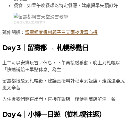
餐食：如果午晚餐想吃特定餐廳，建議提早先預訂好
留壽都粉雪天堂滑雪教學
延伸閱讀：
留壽都度假村親子三天兩夜滑雪心得
Day 3｜留壽都 → 札幌移動日
上午可以安排玩雪／休息，下午再接駁移動，晚上到札幌以
「快速補給＋早點休息」為主。
留壽都接駁到札幌後，建議直接叫計程車到飯店，走路還要尻
風太辛苦
入住後我們懶得出門，直接在飯店一樓便利商店解決一餐！
Day 4｜小樽一日遊（從札幌往返）