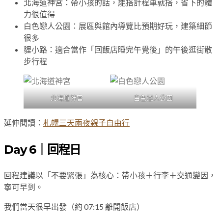
北海道神宮：帶小孩的話，能搭計程車就搭，省下的體
力很值得
白色戀人公園：展區與館內導覽比預期好玩，建築細節
很多
貍小路：適合當作「回飯店睡完午覺後」的午後逛街散
步行程
北海道神官
白色戀人公園
延伸閱讀：
札幌三天兩夜親子自由行
Day 6｜回程日
回程建議以「不要緊張」為核心：帶小孩＋行李＋交通變因，
寧可早到。
我們當天很早出發（約 07:15 離開飯店）