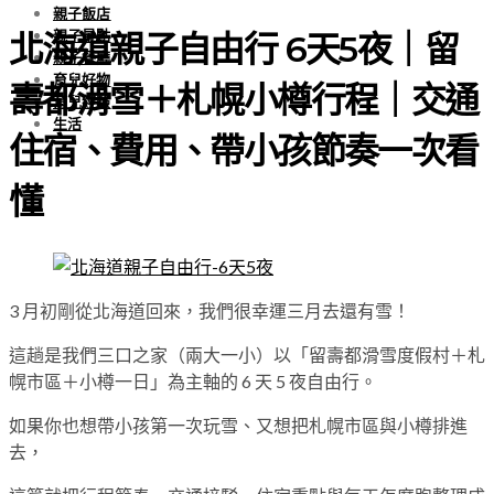
親子飯店
親子景點
北海道親子自由行 6天5夜｜留
親子餐廳
育兒好物
壽都滑雪＋札幌小樽行程｜交通
育兒經驗
生活
住宿、費用、帶小孩節奏一次看
懂
3 月初剛從北海道回來，我們很幸運三月去還有雪！
這趟是我們三口之家（兩大一小）以「留壽都滑雪度假村＋札
幌市區＋小樽一日」為主軸的 6 天 5 夜自由行。
如果你也想帶小孩第一次玩雪、又想把札幌市區與小樽排進
去，