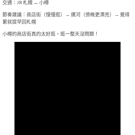
交通：JR 札幌 ↔ 小樽
節奏建議：商店街（慢慢逛）→ 運河（傍晚更漂亮）→ 覺得
累就提早回札幌
小樽的商店街真的太好逛，逛一整天沒問題！