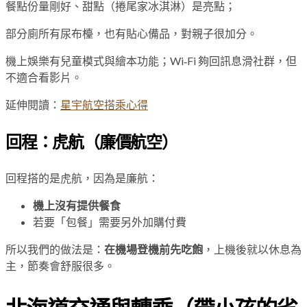
餐點份量剛好、甜點（捲尾家冰淇淋）是亮點；
部分廁所有尿布檯，也有貼心備品，對親子很加分。
機上娛樂有兒童模式與繪本功能；Wi‑Fi 夠回訊息滑社群，但
不適合看影片。
延伸閱讀：
星宇航空搭乘心得
回程：虎航（廉價航空）
回程搭的是虎航，因為是廉航：
機上沒有提供餐食
若要「包餐」需要另外加購付費
所以我們的做法是：
在機場登機前先吃飽
，上機後就以休息為
主，節奏會舒服很多。