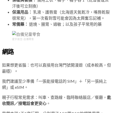
汗後可立刻換）
保濕用品：
乳液、護唇膏（北海道天氣乾冷，嘴唇乾裂
很常見），第一次看到雪可能會因為太興奮忘記補。
常備藥：
退燒、腸胃、過敏；以及孩子平常用的藥
星宇航空-自備零食
網路
如果想更省腦：也可以直接用台灣門號開漫遊（成本較高，但
最穩）。
我們建議至少準備「一張能接電話的 SIM」＋「另一張純上
網」或 eSIM。
親子行程常見需求：叫車、查路線、臨時聯絡飯店／餐廳，
能
收簡訊／接電話會更安心
。