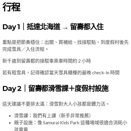
行程
Day 1｜抵達北海道 → 留壽都入住
重點是把節奏穩住：出關、買補給、找接駁點、到度假村後先
完成雪具／入住流程。
新千歲到留壽都的接駁車乘車時間約 2 小時
若有租雪具，記得確認當天雪具櫃檯的最晚 check-in 時間
Day 2｜留壽都滑雪課＋度假村設施
這天建議不要排太滿：滑雪對大人小孩都是體力活。
滑雪課：我們有上課（新手非常推薦）
親子設施：像 Samurai Kids Park 這種場域很適合消耗小
孩電量