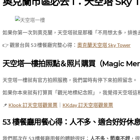
奧克蘭市區必去 1：天空塔 Sky 
如果你第一次到奧克蘭，天空塔就是那種「不用想太多，排進
👉 觀景台與 53 樓餐廳完整心得：
奧克蘭天空塔 Sky Tower
天空塔一樓拍照點＆照片購買（Magic Mem
天空塔一樓就有官方拍照服務，我們當時有停下來拍照留念。
如果你本來就有打算買「觀光地標紀念照」，我覺得天空塔這
📌
Klook 訂天空塔觀景票
｜
KKday 訂天空塔觀景票
53 樓餐廳用餐心得：人不多、適合好好休
我們那次在 53 樓餐廳用餐的體驗很好：
人不多、節奏不趕
，很