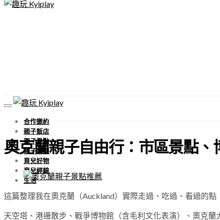
合作邀約
親子飯店
親子景點
奧克蘭親子自由行：市區景點、
親子餐廳
育兒好物
育兒經驗
生活
這篇整理我在奧克蘭（Auckland）實際走過、吃過、看過的點
天空塔、港邊散步、戰爭博物館（含毛利文化表演）、奧克蘭大學校