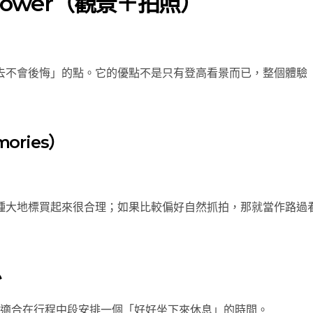
Tower（觀景＋拍照）
去不會後悔」的點。它的優點不是只有登高看景而已，整個體驗
ories）
種大地標買起來很合理；如果比較偏好自然抓拍，那就當作路過
息
適合在行程中段安排一個「好好坐下來休息」的時間。