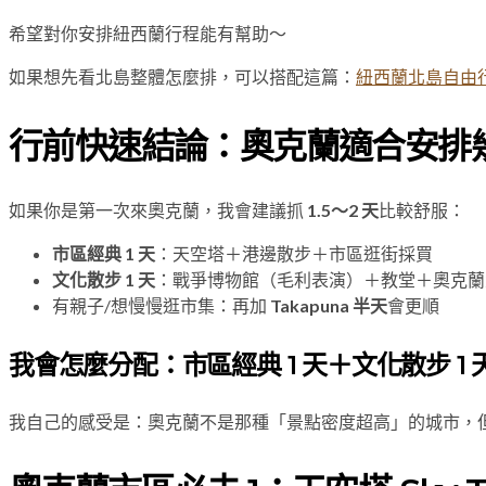
希望對你安排紐西蘭行程能有幫助～
如果想先看北島整體怎麼排，可以搭配這篇：
紐西蘭北島自由
行前快速結論：奧克蘭適合安排
如果你是第一次來奧克蘭，我會建議抓
1.5～2 天
比較舒服：
市區經典 1 天
：天空塔＋港邊散步＋市區逛街採買
文化散步 1 天
：戰爭博物館（毛利表演）＋教堂＋奧克蘭
有親子/想慢慢逛市集：再加
Takapuna 半天
會更順
我會怎麼分配：市區經典 1 天＋文化散步 1
我自己的感受是：奧克蘭不是那種「景點密度超高」的城市，