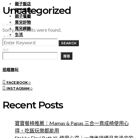
親子飯店
Uncategorized
親子景點
親子餐廳
育兒好物
0 POSTS
育兒經驗
Sorry, no results were found.
生活
SEARCH FOR:
SEARCH
搜尋
搜尋
追蹤趣玩
FACEBOOK
0
INSTAGRAM
0
Recent Posts
寶寶餐椅推薦｜Mamas & Papas 三合一育成椅使用心
得，吃飯玩樂都能用
Stokke Flexi Bath XL 使用心得｜一歲後接續月亮澡盆的