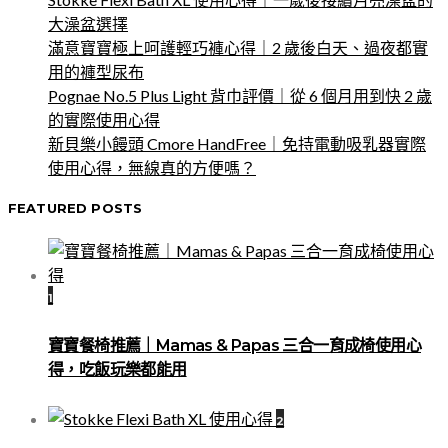
大澡盆選擇
滿意寶寶極上呵護輕巧褲心得｜2 歲後白天、過夜都實
用的褲型尿布
Pognae No.5 Plus Light 背巾評價｜從 6 個月用到快 2 歲
的實際使用心得
新貝樂小饅頭 Cmore HandFree｜免持電動吸乳器實際
使用心得，無線真的方便嗎？
FEATURED POSTS
1
寶寶餐椅推薦｜Mamas & Papas 三合一育成椅使用心
得，吃飯玩樂都能用
2