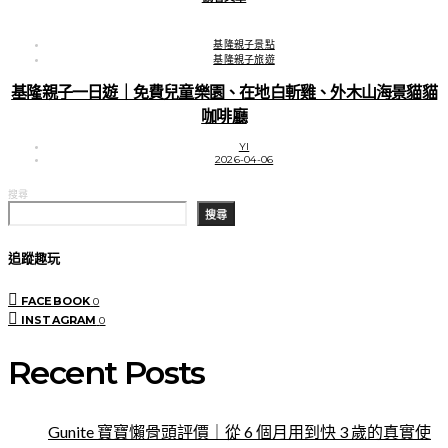
基隆親子景點
基隆親子旅遊
基隆親子一日遊｜免費兒童樂園、在地白斬雞、外木山海景貓貓
咖啡廳
YI
2026-04-06
搜尋
搜尋
追蹤趣玩
FACEBOOK
0
INSTAGRAM
0
Recent Posts
Gunite 寶寶懶骨頭評價｜從 6 個月用到快 3 歲的真實使