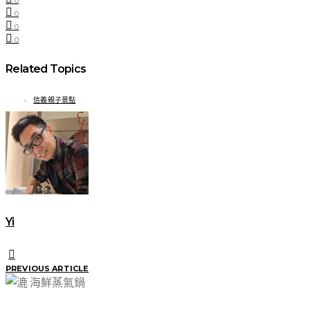
0
0
0
0
Related Topics
信義親子景點
Yi
PREVIOUS ARTICLE