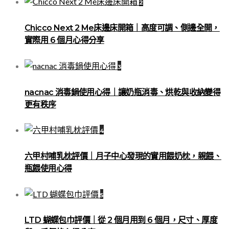
2
Chicco Next 2 Me床邊床開箱｜高度可調、側邊全開，
實際用 6 個月心得分享
3
nacnac 消毒鍋使用心得｜讓奶瓶消毒、烘乾與收納變得
更有秩序
4
六甲村哺乳枕評價｜月子中心發現的實用餵奶枕，親餵、
瓶餵使用心得
5
LTD 蝴蝶包巾評價｜從 2 個月用到 6 個月，尺寸、厚度