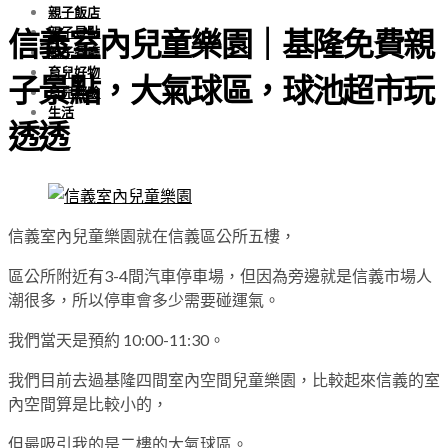
親子飯店
親子景點
信義室內兒童樂園｜基隆免費親
親子餐廳
育兒好物
子景點，大氣球區，球池超市玩
育兒經驗
生活
透透
信義室內兒童樂園就在信義區公所五樓，
區公所附近有3-4間汽車停車場，但因為旁邊就是信義市場人
潮很多，所以停車會多少需要碰運氣。
我們當天是預約 10:00-11:30。
我們目前去過基隆四間室內空間兒童樂園，比較起來信義的室
內空間算是比較小的，
但最吸引我的是二樓的大氣球區。