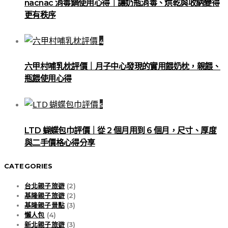
nacnac 消毒鍋使用心得｜讓奶瓶消毒、烘乾與收納變得
更有秩序
4
六甲村哺乳枕評價｜月子中心發現的實用餵奶枕，親餵、
瓶餵使用心得
5
LTD 蝴蝶包巾評價｜從 2 個月用到 6 個月，尺寸、厚度
與二手價格心得分享
CATEGORIES
台北親子旅遊
(2)
基隆親子旅遊
(2)
基隆親子景點
(3)
懶人包
(4)
新北親子旅遊
(3)