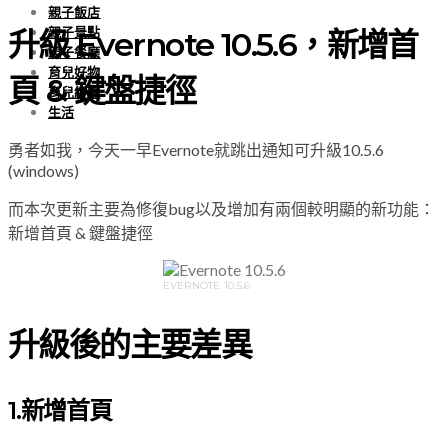
親子飯店
親子景點
升級 Evernote 10.5.6，新增首
親子餐廳
育兒好物
頁 & 鍵盤捷徑
育兒經驗
生活
勇者如我，今天一早Evernote就跳出通知可升級10.5.6
(windows)
而本次更新主要為修復bug以及增加有兩個較明顯的新功能：
新增首頁 & 鍵盤捷徑
EVERNOTE 10.5.6
升級後的主要差異
1.新增首頁