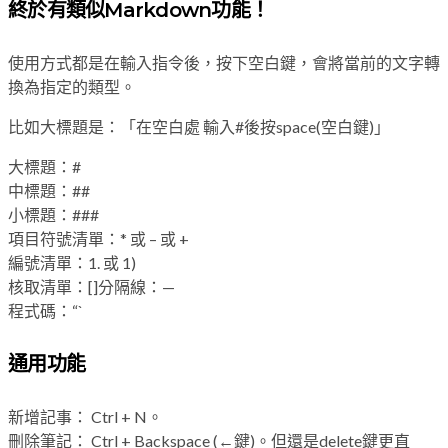
終於有類似Markdown功能！
使用方式都是在輸入指令後，按下空白鍵，會將當前的文字轉
換為指定的類型。
比如大標題是：「在空白處 輸入#後按space(空白鍵)」
大標題：#
中標題：##
小標題：###
項目符號清單：* 或 – 或 +
編號清單：1. 或 1)
核取清單：[]分隔線：—
程式碼：“`
通用功能
新增記事： Ctrl + N。
刪除筆記： Ctrl + Backspace (←鍵)。但還是delete鍵更直