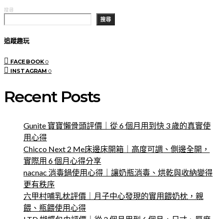
搜尋
搜尋
追蹤趣玩
FACEBOOK
0
INSTAGRAM
0
Recent Posts
Gunite 寶寶懶骨頭評價｜從 6 個月用到快 3 歲的真實使
用心得
Chicco Next 2 Me床邊床開箱｜高度可調、側邊全開，
實際用 6 個月心得分享
nacnac 消毒鍋使用心得｜讓奶瓶消毒、烘乾與收納變得
更有秩序
六甲村哺乳枕評價｜月子中心發現的實用餵奶枕，親
餵、瓶餵使用心得