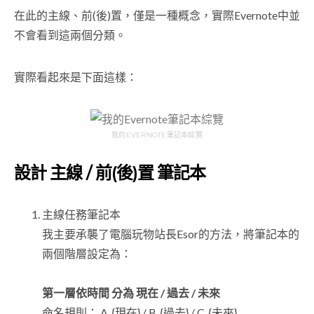
在此的主線、前(後)置，僅是一種概念，實際Evernote中並
不會看到這兩個分類。
實際看起來是下面這樣：
我的EVERNOTE筆記本綜覽
設計 主線 / 前(後)置 筆記本
主線任務筆記本
我主要承襲了電腦玩物站長Esor的方法，將筆記本的
兩個階層設定為：
第一層依時間 分為 現在 / 過去 / 未來
命名規則： A. {現在} / B. {過去} / C. {未來}