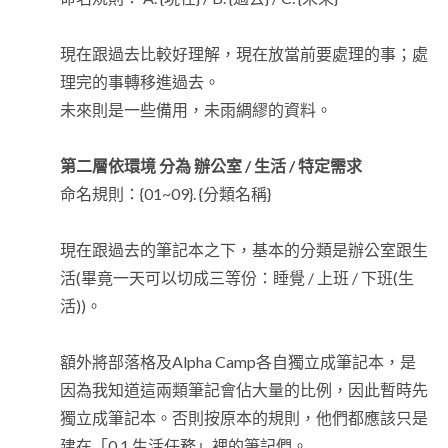
現在跟過去比較好理解，現在放當前要處理的事；處
理完的事轉移進過去。
未來則是一些備用，未雨綢繆的資料。
第二層依環境 分為 辦公室 / 生活 / 特定需求
命名規則：{01~09}. {分類名稱}
現在跟過去的筆記本之下，基本的分類是辦公室跟生
活(畢竟一天可以切成三等份：睡覺 / 上班 / 下班(生
活))。
額外將部落格及Alpha Camp各自獨立成筆記本，是
因為我知道這兩類筆記會佔大量的比例，因此暫時先
獨立成筆記本。否則按原本的規則，他們都應該只是
建在「0.1 生活任務」裡的筆記們。