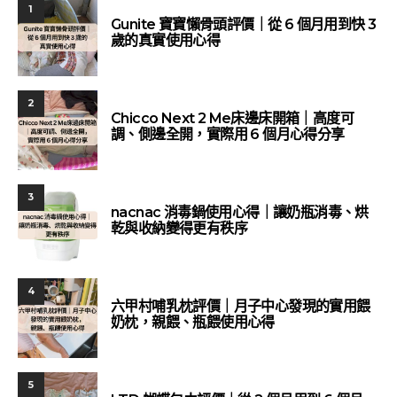
1
Gunite 寶寶懶骨頭評價｜從 6 個月用到快 3
歲的真實使用心得
2
Chicco Next 2 Me床邊床開箱｜高度可
調、側邊全開，實際用 6 個月心得分享
3
nacnac 消毒鍋使用心得｜讓奶瓶消毒、烘
乾與收納變得更有秩序
4
六甲村哺乳枕評價｜月子中心發現的實用餵
奶枕，親餵、瓶餵使用心得
5