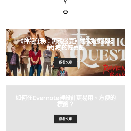
Yi
《神話任務：黑鴉盛宴》述說遊戲緣起
緣(滅)的輕喜劇
觀看文章
如何在Evernote裡設計更易用、方便的
標籤？
觀看文章