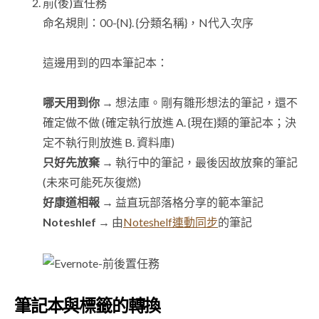
前(後)置任務
命名規則：00-{N}. {分類名稱}，N代入次序
這邊用到的四本筆記本：
哪天用到你
→ 想法庫。剛有雛形想法的筆記，還不
確定做不做 (確定執行放進 A. {現在}類的筆記本；決
定不執行則放進 B. 資料庫)
只好先放棄
→ 執行中的筆記，最後因故放棄的筆記
(未來可能死灰復燃)
好康道相報
→ 益直玩部落格分享的範本筆記
Noteshlef
→ 由
Noteshelf連動同步
的筆記
筆記本與標籤的轉換