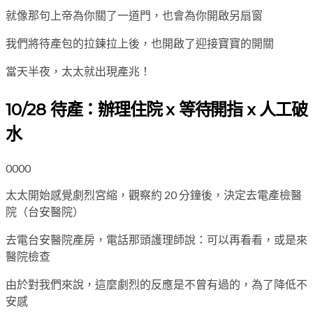
就像那句上帝為你關了一道門，也會為你開啟另扇窗
我們將待產包的拉鍊拉上後，也開啟了迎接寶寶的開關
當天半夜，太太就出現產兆！
10/28 待產：辦理住院 x 等待開指 x 人工破
水
0000
太太開始感覺劇烈宮縮，觀察約 20 分鐘後，決定去電產檢醫
院（台安醫院）
去電台安醫院產房，電話那頭護理師說：可以再看看，或是來
醫院檢查
由於對我們來說，這麼劇烈的反應是不曾有過的，為了降低不
安感