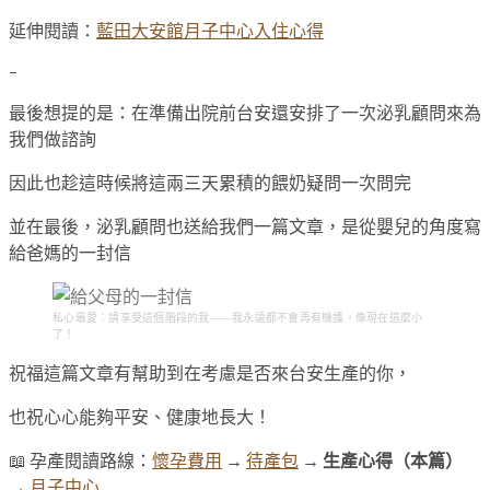
延伸閱讀：
藍田大安館月子中心入住心得
–
最後想提的是：在準備出院前台安還安排了一次泌乳顧問來為
我們做諮詢
因此也趁這時候將這兩三天累積的餵奶疑問一次問完
並在最後，泌乳顧問也送給我們一篇文章，是從嬰兒的角度寫
給爸媽的一封信
私心最愛：請享受這個階段的我——我永遠都不會再有機護，像現在這麼小
了！
祝福這篇文章有幫助到在考慮是否來台安生產的你，
也祝心心能夠平安、健康地長大！
📖 孕產閱讀路線：
懷孕費用
→
待產包
→
生產心得（本篇）
→
月子中心