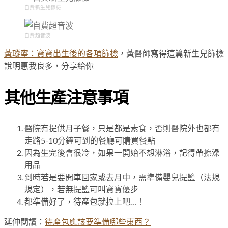
自費新生兒篩檢
自費超音波
黃瑽寧：寶寶出生後的各項篩檢
，黃醫師寫得這篇新生兒篩檢
說明惠我良多，分享給你
其他生產注意事項
醫院有提供月子餐，只是都是素食，否則醫院外也都有
走路5-10分鐘可到的餐廳可購買餐點
因為生完後會很冷，如果一開始不想淋浴，記得帶擦澡
用品
到時若是要開車回家或去月中，需準備嬰兒提籃（法規
規定），若無提籃可叫寶寶優步
都準備好了，待產包就拉上吧…！
延伸閱讀：
待產包應該要準備哪些東西？