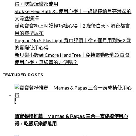
得，吃飯玩樂都能用
Stokke Flexi Bath XL 使用心得｜一歲後接續月亮澡盆的
大澡盆選擇
滿意寶寶極上呵護輕巧褲心得｜2 歲後白天、過夜都實
用的褲型尿布
Pognae No.5 Plus Light 背巾評價｜從 6 個月用到快 2 歲
的實際使用心得
新貝樂小饅頭 Cmore HandFree｜免持電動吸乳器實際
使用心得，無線真的方便嗎？
FEATURED POSTS
1
寶寶餐椅推薦｜Mamas & Papas 三合一育成椅使用心
得，吃飯玩樂都能用