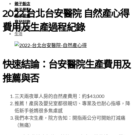
親子飯店
親子景點
2022 台北台安醫院 自然產心得
親子餐廳
育兒好物
費用及生產過程紀錄
育兒經驗
生活
快速結論：台安醫院生產費用及
推薦與否
三天兩夜單人房的自然產費用：約$43,000
推薦！產房及嬰兒室都很親切、專業及也耐心指導，降
低新手爸媽很多焦慮感
我們本次生產，院方告知：開指兩公分可開始打減痛
（無痛）