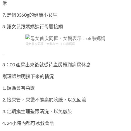
常
7. 是個3360g的健康小女生
8. 讓女兒跟媽媽進行母嬰接觸
母女首次同框，女鵝表示：OK啦媽媽
–
8：00 產房出來後就從待產房轉到病房休息
護理師說明接下來的情況
1. 媽媽會有惡露
2. 接尿管，尿袋不能高於膀胱，以免回流
3. 定期換生理墊跟清洗，以免感染
4. 24小時內都可冰敷會陰