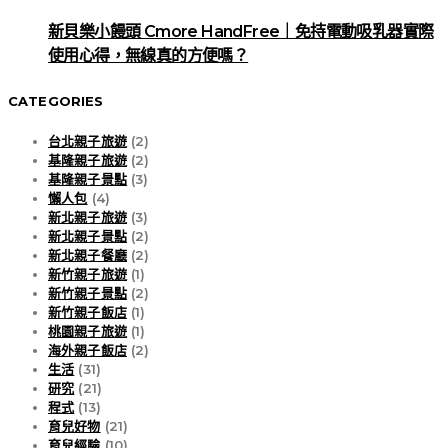
新貝樂小饅頭 Cmore HandFree｜免持電動吸乳器實際
使用心得，無線真的方便嗎？
CATEGORIES
台北親子旅遊
(2)
基隆親子旅遊
(2)
基隆親子景點
(3)
懶人包
(4)
新北親子旅遊
(3)
新北親子景點
(2)
新北親子餐廳
(2)
新竹親子旅遊
(1)
新竹親子景點
(2)
新竹親子飯店
(1)
桃園親子旅遊
(1)
海外親子飯店
(2)
生活
(31)
研究
(21)
程式
(13)
育兒好物
(21)
育兒經驗
(10)