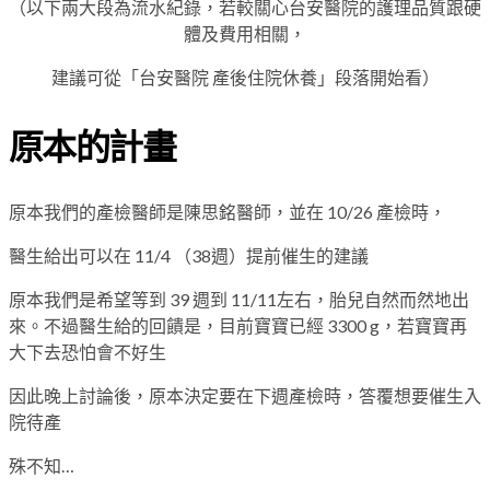
（以下兩大段為流水紀錄，若較關心台安醫院的護理品質跟硬
體及費用相關，
建議可從「台安醫院 產後住院休養」段落開始看）
原本的計畫
原本我們的產檢醫師是陳思銘醫師，並在 10/26 產檢時，
醫生給出可以在 11/4 （38週）提前催生的建議
原本我們是希望等到 39 週到 11/11左右，胎兒自然而然地出
來。不過醫生給的回饋是，目前寶寶已經 3300 g，若寶寶再
大下去恐怕會不好生
因此晚上討論後，原本決定要在下週產檢時，答覆想要催生入
院待產
殊不知…