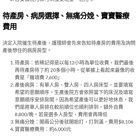
待產房、病房選擇、無痛分娩、寶寶醫療
費用
決定入院催生待產後，護理師會先來告知待產房的費用及詢問
產後想住的病房房型。
待產房：依稀記得是以每12小時為單位收費，我們最後
再待產房待了約 20多個小時，從單據上看起來最像的收
費是「雜項費 7,600」
產後病房：有單人房、雙人房、四人房床型，並要填寫
希望的意願順序，生產後院方會依照當下的床況及填寫
意願順序安排房間。因為希望產後可以更好地休息，我
們是將單人房排在較前順位也順利排到，額外自費
8,800/晚。若是選多人房型，費用會再降低
無痛分娩：開兩公分後就開始打，打到滿，費用$8,106
寶寶醫療費用：約6,000元