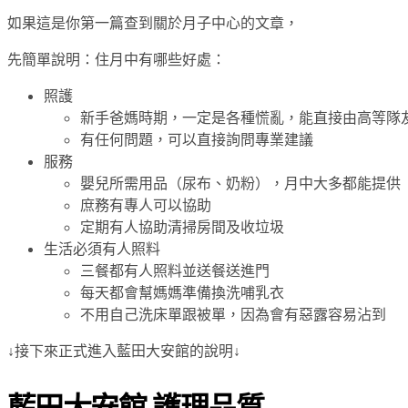
如果這是你第一篇查到關於月子中心的文章，
先簡單說明：住月中有哪些好處：
照護
新手爸媽時期，一定是各種慌亂，能直接由高等隊
有任何問題，可以直接詢問專業建議
服務
嬰兒所需用品（尿布、奶粉），月中大多都能提供
庶務有專人可以協助
定期有人協助清掃房間及收垃圾
生活必須有人照料
三餐都有人照料並送餐送進門
每天都會幫媽媽準備換洗哺乳衣
不用自己洗床單跟被單，因為會有惡露容易沾到
↓接下來正式進入藍田大安館的說明↓
藍田大安館 護理品質