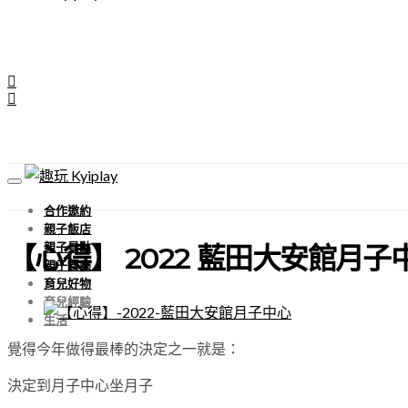
合作邀約
親子飯店
親子景點
【心得】 2022 藍田大安館月
親子餐廳
育兒好物
育兒經驗
生活
覺得今年做得最棒的決定之一就是：
決定到月子中心坐月子