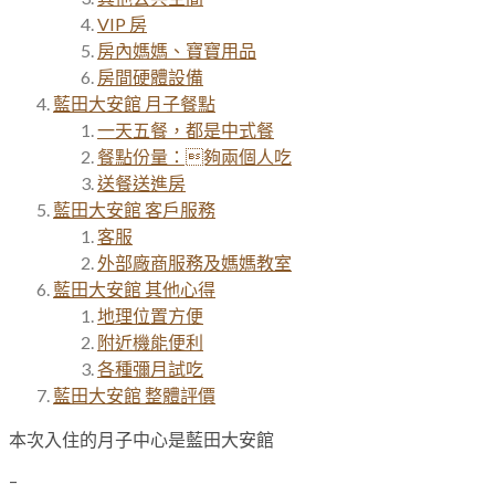
VIP 房
房內媽媽、寶寶用品
房間硬體設備
藍田大安館 月子餐點
一天五餐，都是中式餐
餐點份量：夠兩個人吃
送餐送進房
藍田大安館 客戶服務
客服
外部廠商服務及媽媽教室
藍田大安館 其他心得
地理位置方便
附近機能便利
各種彌月試吃
藍田大安館 整體評價
本次入住的月子中心是藍田大安館
–