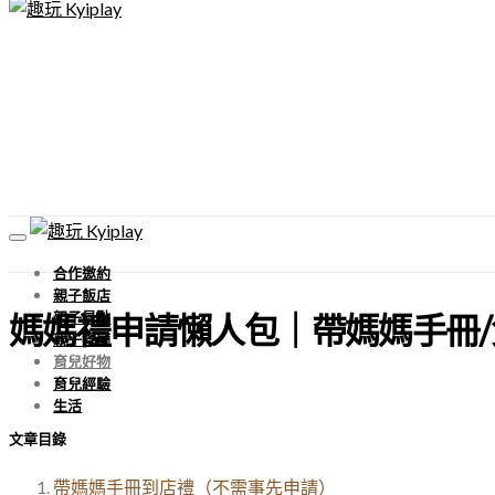
合作邀約
親子飯店
親子景點
媽媽禮申請懶人包｜帶媽媽手冊/
親子餐廳
育兒好物
育兒經驗
生活
文章目錄
帶媽媽手冊到店禮（不需事先申請）