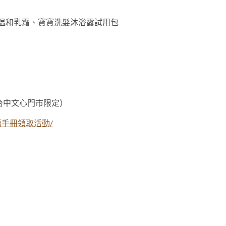
紋霜、温和乳霜、寶寶洗髮沐浴露試用包
台中文心門市限定）
s18/媽媽手冊領取活動/